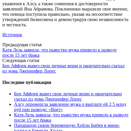
уважения к Алсу, а также сомнения в достоверности
заявлений Яна Абрамова. Поклонники выразили свое мнение,
что певица поступила правильно, указав на несоответствие
утверждений бизнесмена и демонстрируя свою независимость
и честность.
Источник
Post
Предыдущая статья
Катя Лель заявила, что пьянство мужа привело к разводу
navigation
после 15 лет брака
Следующая статья
Бен Аффлек вывез свои личные вещи и окончательно съехал
из дома Дженнифер Лопес
Последние публикации
Бен Аффлек вывез свои личные вещи и окончательно
съехал из дома Дженнифер Лопес
Алсу опровергла заявление мужа о выплате ей 2,5 млрд
руб при разводе: «Врет»
Катя Лель заявила, что пьянство мужа привело к разводу
после 15 лет брака
Папарацци сняли беременную Хейли Бибер в мини-
платье в Беверли-Хиллз