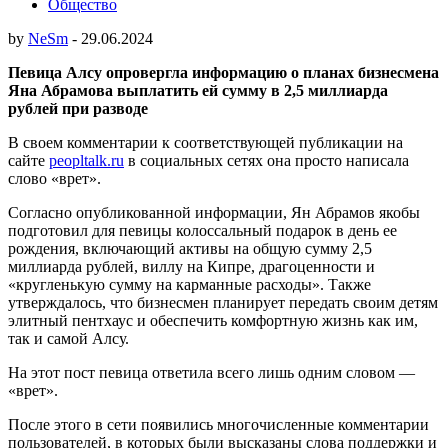
Общество
by
NeSm
-
29.06.2024
Певица Алсу опровергла информацию о планах бизнесмена
Яна Абрамова выплатить ей сумму в 2,5 миллиарда
рублей при разводе
В своем комментарии к соответствующей публикации на
сайте
peopltalk.ru
в социальных сетях она просто написала
слово «врет».
Согласно опубликованной информации, Ян Абрамов якобы
подготовил для певицы колоссальный подарок в день ее
рождения, включающий активы на общую сумму 2,5
миллиарда рублей, виллу на Кипре, драгоценности и
«кругленькую сумму на карманные расходы». Также
утверждалось, что бизнесмен планирует передать своим детям
элитный пентхаус и обеспечить комфортную жизнь как им,
так и самой Алсу.
На этот пост певица ответила всего лишь одним словом —
«врет».
После этого в сети появились многочисленные комментарии
пользователей, в которых были высказаны слова поддержки и