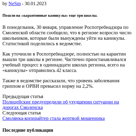
by
NeSm
-
30.01.2023
Пошли на «карантинные каникулы» еще три школы.
В понедельник, 30 января, управление Роспотребнадзора по
Смоленской области сообщило, что в регионе возросло число
школьников, которые были вынуждены уйти на каникулы.
Статистикой поделились в ведомстве.
Как уточнили в Роспотребнадзоре, полностью на карантин
вышли три школы в регионе. Частично приостанавливался
учебный процесс в одиннадцати школах региона, всего на
«каникулы» отправились 42 класса.
Также в ведомстве рассказали, что уровень заболевания
гриппом и ОРВИ превысил норму на 2,2%.
Post
Предыдущая статья
Полицейские предупредили об ухудшении ситуации на
navigation
дорогах Смоленска
Следующая статья
Смолянка-копирайтер стала жертвой мошенника
Последние публикации