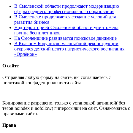
В Смоленской области продолжают модернизацию
сферы среднего профессионального образования
В Смоленске продолжается создание условий для
развития бизнеса
Над территорией Смоленской области уничтожена
группа беспилотников
На Смоленщине развивается поисковое движение
В Красном Бору после масштабной реконструкции
открылся детский центр патриотического воспитания
«Орлёнок»
О сайте
Отправляя любую форму на сайте, вы соглашаетесь с
политикой конфиденциальности сайта.
Копирование разрешено, только с установкой активной( без
тегов noindex и nofollow) гиперссылки на сайт. Ознакомьтесь с
правилами сайта.
Права