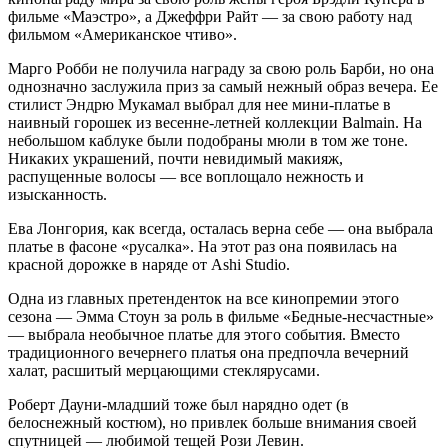
фильме «Маэстро», а Джеффри Райт — за свою работу над
фильмом «Американское чтиво».
Марго Робби не получила награду за свою роль Барби, но она
однозначно заслужила приз за самый нежный образ вечера. Ее
стилист Эндрю Мукамал выбрал для нее мини-платье в
наивный горошек из весенне-летней коллекции Balmain. На
небольшом каблуке были подобраны мюли в том же тоне.
Никаких украшений, почти невидимый макияж,
распущенные волосы — все воплощало нежность и
изысканность.
Ева Лонгория, как всегда, осталась верна себе — она выбрала
платье в фасоне «русалка». На этот раз она появилась на
красной дорожке в наряде от Ashi Studio.
Одна из главных претенденток на все кинопремии этого
сезона — Эмма Стоун за роль в фильме «Бедные-несчастные»
— выбрала необычное платье для этого события. Вместо
традиционного вечернего платья она предпочла вечерний
халат, расшитый мерцающими стеклярусами.
Роберт Дауни-младший тоже был нарядно одет (в
белоснежный костюм), но привлек больше внимания своей
спутницей — любимой тещей Рози Левин.