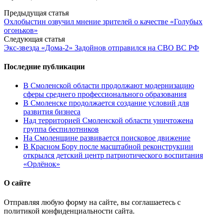
Post
Предыдущая статья
Охлобыстин озвучил мнение зрителей о качестве «Голубых
navigation
огоньков»
Следующая статья
Экс-звезда «Дома-2» Задойнов отправился на СВО ВС РФ
Последние публикации
В Смоленской области продолжают модернизацию
сферы среднего профессионального образования
В Смоленске продолжается создание условий для
развития бизнеса
Над территорией Смоленской области уничтожена
группа беспилотников
На Смоленщине развивается поисковое движение
В Красном Бору после масштабной реконструкции
открылся детский центр патриотического воспитания
«Орлёнок»
О сайте
Отправляя любую форму на сайте, вы соглашаетесь с
политикой конфиденциальности сайта.