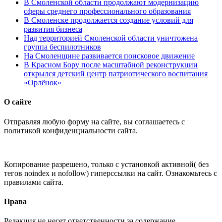
В Смоленской области продолжают модернизацию
сферы среднего профессионального образования
В Смоленске продолжается создание условий для
развития бизнеса
Над территорией Смоленской области уничтожена
группа беспилотников
На Смоленщине развивается поисковое движение
В Красном Бору после масштабной реконструкции
открылся детский центр патриотического воспитания
«Орлёнок»
О сайте
Отправляя любую форму на сайте, вы соглашаетесь с
политикой конфиденциальности сайта.
Копирование разрешено, только с установкой активной( без
тегов noindex и nofollow) гиперссылки на сайт. Ознакомьтесь с
правилами сайта.
Права
Редакция не несет ответственности за содержание