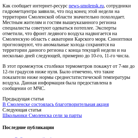
Как сообщает интернет-ресурс
news-smolensk.ru
, сотрудники
гидрометцентра заявили, что под конец этой недели на
территории Смоленской области значительно похолодает.
Местным жителям и гостям вышеуказанного региона
специалисты советуют одеваться потеплее. Эксперты
отметили, что фронт ледяного воздуха надвигается на
Смоленскую область с акватории Карского моря. Синоптики
прогнозируют, что аномальные холода сохранятся на
территории данного региона с конца текущей недели и на
несколько дней следующей, примерно до 10-го, 11-го числа.
В этот промежуток столбики термометров покажут от 7-ми до
12-ти градусов ниже нуля. Было отмечено, что такие
показатели ниже нормы среднестатистической температуры
воздуха. Данная информация была предоставлена в
сообщении от МЧС.
Post
Предыдущая статья
В Смоленске состоялась благотворительная акция
navigation
Следующая статья
Школьники Смоленска сели за парты
Последние публикации