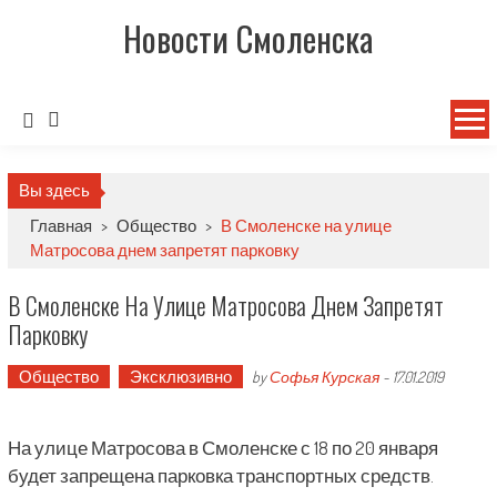
Новости Смоленска
Вы здесь
Главная
>
Общество
>
В Смоленске на улице
Матросова днем запретят парковку
В Смоленске На Улице Матросова Днем Запретят
Парковку
Общество
Эксклюзивно
by
Софья Курская
-
17.01.2019
На улице Матросова в Смоленске с 18 по 20 января
будет запрещена парковка транспортных средств.