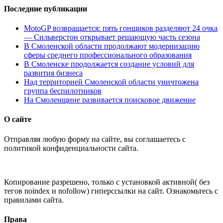
Последние публикации
MotoGP возвращается: пять гонщиков разделяют 24 очка
— Сильверстон открывает решающую часть сезона
В Смоленской области продолжают модернизацию
сферы среднего профессионального образования
В Смоленске продолжается создание условий для
развития бизнеса
Над территорией Смоленской области уничтожена
группа беспилотников
На Смоленщине развивается поисковое движение
О сайте
Отправляя любую форму на сайте, вы соглашаетесь с
политикой конфиденциальности сайта.
Копирование разрешено, только с установкой активной( без
тегов noindex и nofollow) гиперссылки на сайт. Ознакомьтесь с
правилами сайта.
Права