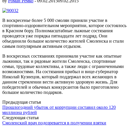
by
Роман Ремко
-
09.02.2015
09.02.2015
В воскресенье более 5 000 смолян приняли участие в
спортивно-оздоровительном мероприятии, которое состоялось
в Красном бору. Полномасштабные лыжные состязания
проводятся уже порядка пятнадцати лет подряд. Они
объединили большое количество жителей Смоленска и стали
самым популярным активным отдыхом.
В воскресных состязаниях принимали участие как опытные
лыжники, так и рядовые жители Смоленска, спортивные
семьи, трудовые коллективы, а также люди с ограниченными
возможностями. На состязания прибыл и вице-губернатор
Николай Кузнецов, который поддержал всех желающих в
данном стремлении вести активную здоровую жизнь. Для
победителей и обычных конкурсантов было приготовлено
большое количество подарков.
Post
Предыдущая статья
Прошлогодний убыток от коррупции составил около 120
navigation
миллиона рублей
Следующая статья
Смоленский врач подозревается в получении взятки