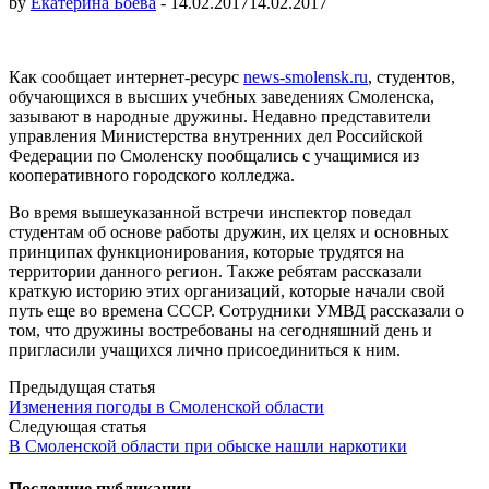
by
Екатерина Боева
-
14.02.2017
14.02.2017
Как сообщает интернет-ресурс
news-smolensk.ru
, студентов,
обучающихся в высших учебных заведениях Смоленска,
зазывают в народные дружины. Недавно представители
управления Министерства внутренних дел Российской
Федерации по Смоленску пообщались с учащимися из
кооперативного городского колледжа.
Во время вышеуказанной встречи инспектор поведал
студентам об основе работы дружин, их целях и основных
принципах функционирования, которые трудятся на
территории данного регион. Также ребятам рассказали
краткую историю этих организаций, которые начали свой
путь еще во времена СССР. Сотрудники УМВД рассказали о
том, что дружины востребованы на сегодняшний день и
пригласили учащихся лично присоединиться к ним.
Post
Предыдущая статья
Изменения погоды в Смоленской области
navigation
Следующая статья
В Смоленской области при обыске нашли наркотики
Последние публикации