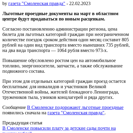
by
газета "Смоленская правда"
-
22.02.2023
Льготные проездные документы на март в областном
центре будут продаваться по новым расценкам.
Согласно постановлению администрации региона, цена
билета для льготных категорий граждан при неограниченном
количестве поездок сроком действия один месяц составит 805
рублей на один вид транспорта вместо нынешних 735 рублей,
на два вида транспорта — 1064 рубля вместо 973-х.
Повышение обусловлено ростом цен на автомобильное
топливо, энергоносители, запчасти, а также обслуживание
подвижного состава.
При этом для отдельных категорий граждан проезд остается
бесплатным: для инвалидов и участников Великой
Отечественной войны, жителей блокадного Ленинграда,
тружеников тыла, узников концлагерей и ряда других.
Сообщение
В Смоленске подорожают льготные проездные
появились сначала на
газета "Смоленская правда"
.
Post
Предыдущая статья
В Смоленске повысили плату за детские сады почти на
navigation