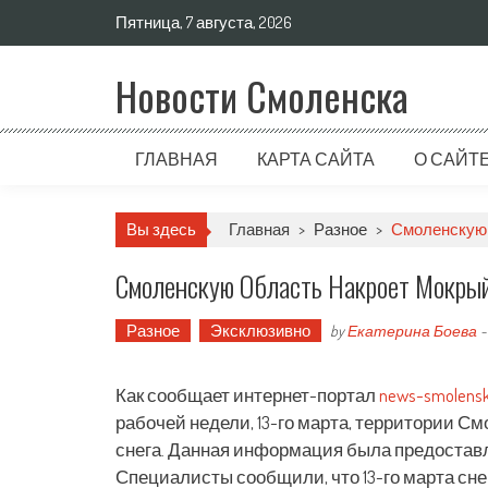
Пятница, 7 августа, 2026
Новости Смоленска
ГЛАВНАЯ
КАРТА САЙТА
О САЙТ
Вы здесь
Главная
>
Разное
>
Смоленскую 
Смоленскую Область Накроет Мокрый
Разное
Эксклюзивно
by
Екатерина Боева
Как сообщает интернет-портал
news-smolensk
рабочей недели, 13-го марта, территории См
снега. Данная информация была предостав
Специалисты сообщили, что 13-го марта сне