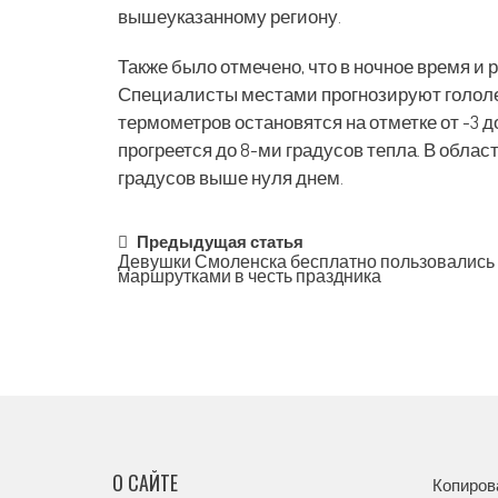
вышеуказанному региону.
Также было отмечено, что в ночное время и
Специалисты местами прогнозируют гололе
термометров остановятся на отметке от -3 д
прогреется до 8-ми градусов тепла. В областн
градусов выше нуля днем.
Post
Предыдущая статья
Девушки Смоленска бесплатно пользовались
маршрутками в честь праздника
navigation
О САЙТЕ
Копиров