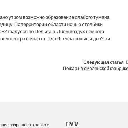
 рано утром возможно образование слабого тумана.
дицу. По территории области ночью столбики
о +2 градусов по Цельсию. Днем воздух немного
ом центра ночью от -1 до +1 тепла ночью и до +7-ти
Следующая статья
Пожар на смоленской фабрик
ПРАВА
ание разрешено, только с