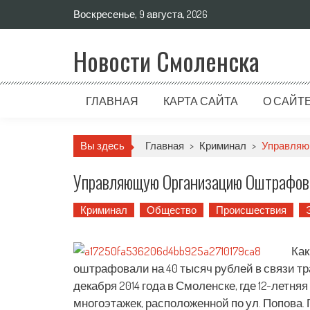
Воскресенье, 9 августа, 2026
Новости Смоленска
ГЛАВНАЯ
КАРТА САЙТА
О САЙТ
Вы здесь
Главная
>
Криминал
>
Управляю
Управляющую Организацию Оштрафова
Криминал
Общество
Происшествия
Как
оштрафовали на 40 тысяч рублей в связи т
декабря 2014 года в Смоленске, где 12-летн
многоэтажек, расположенной по ул. Попова. 