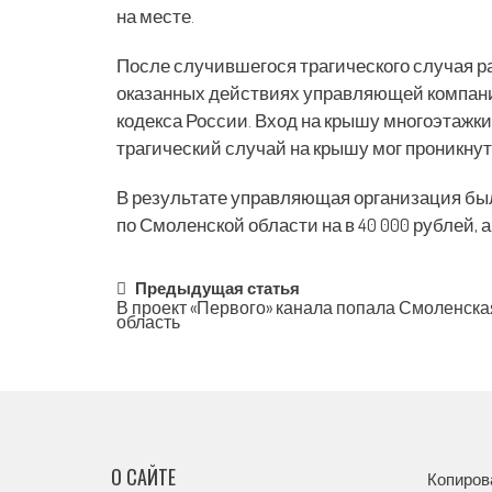
на месте.
После случившегося трагического случая р
оказанных действиях управляющей компа
кодекса России. Вход на крышу многоэтажки 
трагический случай на крышу мог проникну
В результате управляющая организация б
по Смоленской области на в 40 000 рублей, а
Post
Предыдущая статья
В проект «Первого» канала попала Смоленска
область
navigation
О САЙТЕ
Копиров