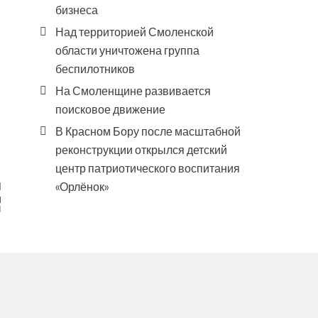
бизнеса
Над территорией Смоленской
области уничтожена группа
беспилотников
На Смоленщине развивается
поисковое движение
В Красном Бору после масштабной
реконструкции открылся детский
центр патриотического воспитания
«Орлёнок»
и
ы