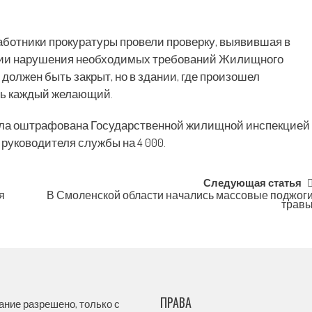
аботники прокуратуры провели проверку, выявившая в
нии нарушения необходимых требований Жилищного
должен быть закрыт, но в здании, где произошел
ть каждый желающий.
ыла оштрафована Государственной жилищной инспекцией
 руководителя службы на 4 000.
Следующая статья
я
В Смоленской области начались массовые поджог
трав
ПРАВА
ание разрешено, только с