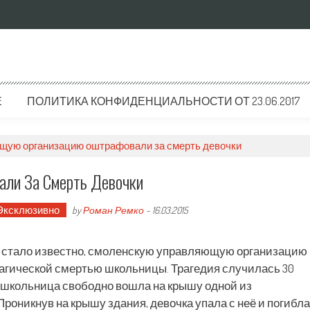
Е
ПОЛИТИКА КОНФИДЕНЦИАЛЬНОСТИ ОТ 23.06.2017
щую организацию оштрафовали за смерть девочки
ли За Смерть Девочки
Эксклюзивно
by
Роман Ремко
-
16.03.2015
 стало известно, смоленскую управляющую организацию
рагической смертью школьницы. Трагедия случилась 30
яя школьница свободно вошла на крышу одной из
Проникнув на крышу здания, девочка упала с неё и погибла