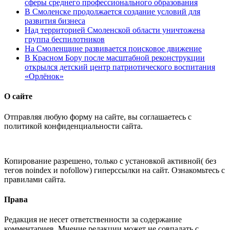
сферы среднего профессионального образования
В Смоленске продолжается создание условий для
развития бизнеса
Над территорией Смоленской области уничтожена
группа беспилотников
На Смоленщине развивается поисковое движение
В Красном Бору после масштабной реконструкции
открылся детский центр патриотического воспитания
«Орлёнок»
О сайте
Отправляя любую форму на сайте, вы соглашаетесь с
политикой конфиденциальности сайта.
Копирование разрешено, только с установкой активной( без
тегов noindex и nofollow) гиперссылки на сайт. Ознакомьтесь с
правилами сайта.
Права
Редакция не несет ответственности за содержание
комментариев. Мнение редакции может не совпадать с