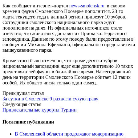
Как сообщает интернет-портал
news-smolensk.ru
, в скором
времени фауна Смоленского Поозерье пополнится. 23-го
марта текущего года в данный регион привезут 10 зубров.
Сотрудники смоленского национального парка ждут
пополнение на днях. Из официальных источников стало
известно, что животных доставят из Приокско-Террасного
заповедника. Данные по этому поводу были предоставлены в
сообщении Михаила Ефимкина, официального представители
вышеуказанного парка.
Кроме этого было отмечено, что кроме десятка зубров
национальный заповедник ждет еще дополнительно 10 таких
представителей фауны в ближайшее время. На сегодняшний
день на территории Смоленского Поозерье обитает 12 таких
особей. Их общего числа только один самец.
Post
Предыдущая статья
За сутки в Смоленске 9 раз жгли сухую траву
navigation
Следующая статья
Привлекательные курорты Турции
Последние публикации
В Смоленской области продолжают модернизацию