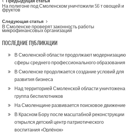
Post
Предыдущая статья
На полигоне под Смоленском уничтожили 56 т овощей и
navigation
фруктов
Следующая статья
В Смоленске проверят законность работы
микрофинансовых организаций
ПОСЛЕДНИЕ ПУБЛИКАЦИИ
В Смоленской области продолжают модернизацию
сферы среднего профессионального образования
В Смоленске продолжается создание условий для
развития бизнеса
Над территорией Смоленской области уничтожена
группа беспилотников
На Смоленщине развивается поисковое движение
В Красном Бору после масштабной реконструкции
открылся детский центр патриотического
воспитания «Орлёнок»