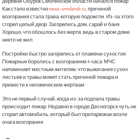
деревне Обурок Смоленской области начался пожар.
Как стало известно
news-smolensk.ru
, причиной
возгорания стала трава, которую подожгли. Из-за этого
сгорел целый двор. Загорелись дом, сарай и баня.
Хорошо, что обошлось без жертв, ведь в старом доме
никто не жил.
Постройки быстро загорелись от пламени сухостоя.
Пожарные боролись с возгоранием 4 часа. МЧС
напоминает местным жителям, что выжигание сухих
листьев и травы может стать причиной пожара и
привести к человеческим жертвам.
Это не первый случай, когда из-за подпала травы
происходит пожар. Недавно в городе Десногорск чуть не
сгорел автомобиль, который был припаркован возле
очага возгорания.