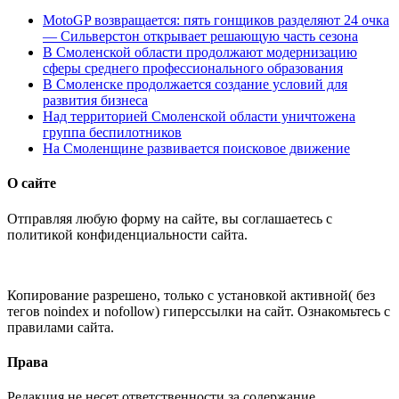
MotoGP возвращается: пять гонщиков разделяют 24 очка
— Сильверстон открывает решающую часть сезона
В Смоленской области продолжают модернизацию
сферы среднего профессионального образования
В Смоленске продолжается создание условий для
развития бизнеса
Над территорией Смоленской области уничтожена
группа беспилотников
На Смоленщине развивается поисковое движение
О сайте
Отправляя любую форму на сайте, вы соглашаетесь с
политикой конфиденциальности сайта.
Копирование разрешено, только с установкой активной( без
тегов noindex и nofollow) гиперссылки на сайт. Ознакомьтесь с
правилами сайта.
Права
Редакция не несет ответственности за содержание