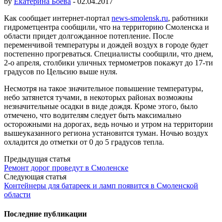
by
Екатерина Боева
-
02.04.2017
Как сообщает интернет-портал
news-smolensk.ru
, работники
гидрометцентра сообщили, что на территорию Смоленска и
области придет долгожданное потепление. После
переменчивой температуры и дождей воздух в городе будет
постепенно прогреваться. Специалисты сообщили, что днем,
2-о апреля, столбики уличных термометров покажут до 17-ти
градусов по Цельсию выше нуля.
Несмотря на такое значительное повышение температуры,
небо затянется тучами, в некоторых районах возможны
незначительные осадки в виде дождя. Кроме этого, было
отмечено, что водителям следует быть максимально
осторожными на дорогах, ведь ночью и утром на территории
вышеуказанного региона установится туман. Ночью воздух
охладится до отметки от 0 до 5 градусов тепла.
Post
Предыдущая статья
Ремонт дорог проведут в Смоленске
navigation
Следующая статья
Контейнеры для батареек и ламп появится в Смоленской
области
Последние публикации