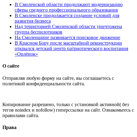
В Смоленской области продолжают модернизацию
сферы среднего профессионального образования
В Смоленске продолжается создание условий для
развития бизнеса
Над территорией Смоленской области уничтожена
группа беспилотников
На Смоленщине развивается поисковое движение
В Красном Бору после масштабной реконструкции
открылся детский центр патриотического воспитания
«Орлёнок»
О сайте
Отправляя любую форму на сайте, вы соглашаетесь с
политикой конфиденциальности сайта.
Копирование разрешено, только с установкой активной( без
тегов noindex и nofollow) гиперссылки на сайт. Ознакомьтесь с
правилами сайта.
Права