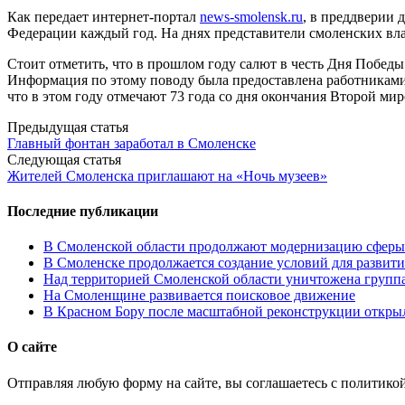
Как передает интернет-портал
news-smolensk.ru
, в преддверии 
Федерации каждый год. На днях представители смоленских влас
Стоит отметить, что в прошлом году салют в честь Дня Победы с
Информация по этому поводу была предоставлена работникам
что в этом году отмечают 73 года со дня окончания Второй ми
Post
Предыдущая статья
Главный фонтан заработал в Смоленске
navigation
Следующая статья
Жителей Смоленска приглашают на «Ночь музеев»
Последние публикации
В Смоленской области продолжают модернизацию сферы 
В Смоленске продолжается создание условий для развити
Над территорией Смоленской области уничтожена групп
На Смоленщине развивается поисковое движение
В Красном Бору после масштабной реконструкции открыл
О сайте
Отправляя любую форму на сайте, вы соглашаетесь с политико