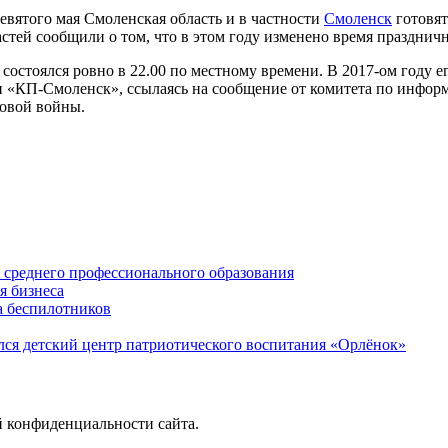
девятого мая Смоленская область и в частности
Смоленск
готовят
тей сообщили о том, что в этом году изменено время праздничн
остоялся ровно в 22.00 по местному времени. В 2017-ом году его
и «КП-Смоленск», ссылаясь на сообщение от комитета по инфо
ровой войны.
среднего профессионального образования
я бизнеса
а беспилотников
ся детский центр патриотического воспитания «Орлёнок»
й конфиденциальности сайта.