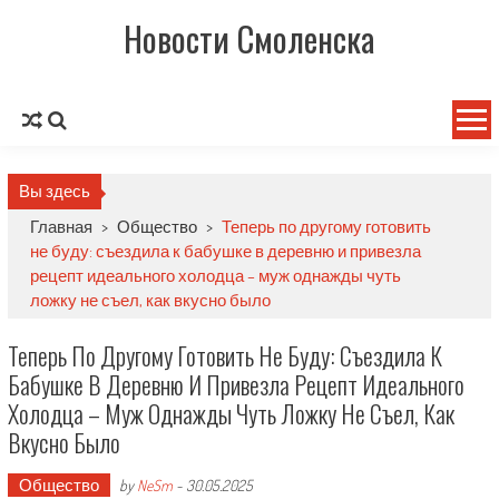
Новости Смоленска
Вы здесь
Главная
>
Общество
>
Теперь по другому готовить
не буду: съездила к бабушке в деревню и привезла
рецепт идеального холодца – муж однажды чуть
ложку не съел, как вкусно было
Теперь По Другому Готовить Не Буду: Съездила К
Бабушке В Деревню И Привезла Рецепт Идеального
Холодца – Муж Однажды Чуть Ложку Не Съел, Как
Вкусно Было
Общество
by
NeSm
-
30.05.2025