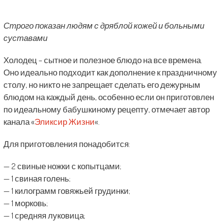
Строго показан людям с дряблой кожей и больными
суставами
Холодец – сытное и полезное блюдо на все времена.
Оно идеально подходит как дополнение к праздничному
столу, но никто не запрещает сделать его дежурным
блюдом на каждый день, особенно если он приготовлен
по идеальному бабушкиному рецепту, отмечает автор
канала «
Эликсир Жизни
«.
Для приготовления понадобится:
— 2 свиные ножки с копытцами;
— 1 свиная голень;
— 1 килограмм говяжьей грудинки;
— 1 морковь;
— 1 средняя луковица;