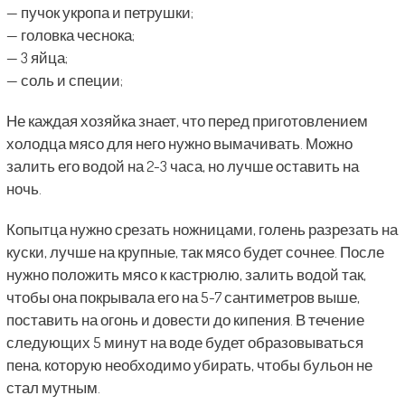
— пучок укропа и петрушки;
— головка чеснока;
— 3 яйца;
— соль и специи;
Не каждая хозяйка знает, что перед приготовлением
холодца мясо для него нужно вымачивать. Можно
залить его водой на 2-3 часа, но лучше оставить на
ночь.
Копытца нужно срезать ножницами, голень разрезать на
куски, лучше на крупные, так мясо будет сочнее. После
нужно положить мясо к кастрюлю, залить водой так,
чтобы она покрывала его на 5-7 сантиметров выше,
поставить на огонь и довести до кипения. В течение
следующих 5 минут на воде будет образовываться
пена, которую необходимо убирать, чтобы бульон не
стал мутным.