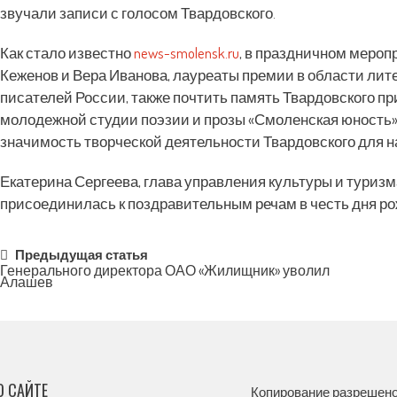
звучали записи с голосом Твардовского.
Как стало известно
news-smolensk.ru
, в праздничном мероп
Кеженов и Вера Иванова, лауреаты премии в области лит
писателей России, также почтить память Твардовского п
молодежной студии поэзии и прозы «Смоленская юность».
значимость творческой деятельности Твардовского для 
Екатерина Сергеева, глава управления культуры и туриз
присоединилась к поздравительным речам в честь дня рож
Post
Предыдущая статья
Генерального директора ОАО «Жилищник» уволил
Алашев
navigation
О САЙТЕ
Копирование разрешено,