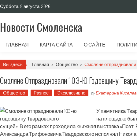
Суббота, 8 августа, 2026
Новости Смоленска
ГЛАВНАЯ
КАРТА САЙТА
О САЙТЕ
ПОЛИТИ
Вы здесь
Главная
>
Общество
>
Смоляне отпраздновали 
Смоляне Отпраздновали 103-Ю Годовщину Твард
Общество
Разное
Эксклюзивно
by
Екатерина Киселев
У памятника Тва
на площадке был 
сущей». В его рамках проходила книжная выставка «Поэт.
Александра Трифоновича Твардовского исполнял Николай