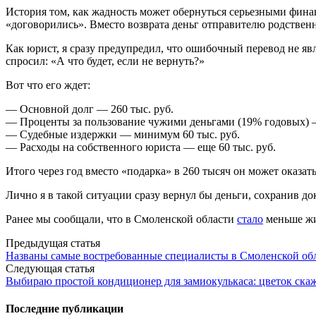
История том, как жадность может обернуться серьезными фина
«договорились». Вместо возврата деньг отправителю родственн
Как юрист, я сразу предупредил, что ошибочный перевод не яв
спросил: «А что будет, если не вернуть?»
Вот что его ждет:
— Основной долг — 260 тыс. руб.
— Проценты за пользование чужими деньгами (19% годовых) —
— Судебные издержки — минимум 60 тыс. руб.
— Расходы на собственного юриста — еще 60 тыс. руб.
Итого через год вместо «подарка» в 260 тысяч он может оказат
Лично я в такой ситуации сразу вернул бы деньги, сохранив до
Ранее мы сообщали, что в Смоленской области
стало
меньше жи
Post
Предыдущая статья
Названы самые востребованные специалисты в Смоленской об
navigation
Следующая статья
Выбираю простой кондиционер для замиокулькаса: цветок скаж
Последние публикации