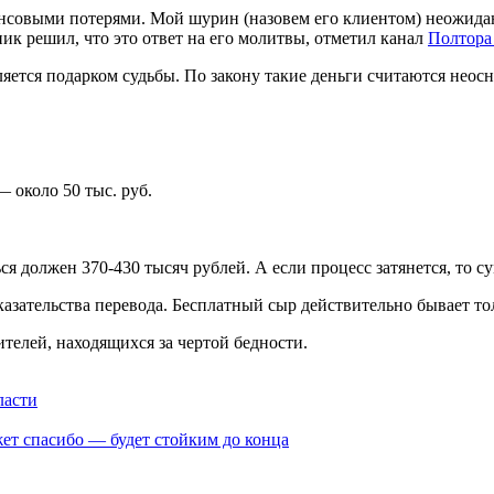
нсовыми потерями. Мой шурин (назовем его клиентом) неожидан
ик решил, что это ответ на его молитвы, отметил канал
Полтора
ляется подарком судьбы. По закону такие деньги считаются нео
 около 50 тыс. руб.
ься должен 370-430 тысяч рублей. А если процесс затянется, то с
казательства перевода. Бесплатный сыр действительно бывает то
телей, находящихся за чертой бедности.
ласти
ет спасибо — будет стойким до конца