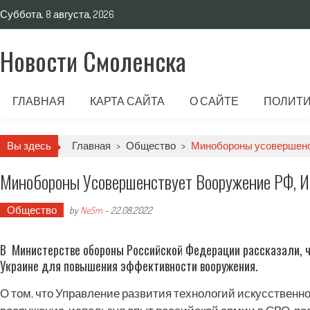
Суббота, 8 августа, 2026
Новости Смоленска
ГЛАВНАЯ
КАРТА САЙТА
О САЙТЕ
ПОЛИТИ
Вы здесь
Главная
>
Общество
>
Минобороны усовершенст
Минобороны Усовершенствует Вооружение РФ, И
Общество
by
NeSm
-
22.08.2022
В Министерстве обороны Российской Федерации рассказали, 
Украине для повышения эффективности вооружения.
О том, что Управление развития технологий искусственн