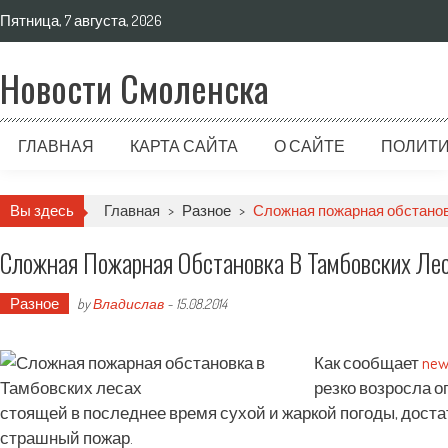
Пятница, 7 августа, 2026
Новости Смоленска
ГЛАВНАЯ
КАРТА САЙТА
О САЙТЕ
ПОЛИТИ
Вы здесь
Главная
>
Разное
>
Сложная пожарная обстанов
Сложная Пожарная Обстановка В Тамбовских Ле
Разное
by
Владислав
-
15.08.2014
Как сообщает
new
резко возросла о
стоящей в последнее время сухой и жаркой погоды, дост
страшный пожар.