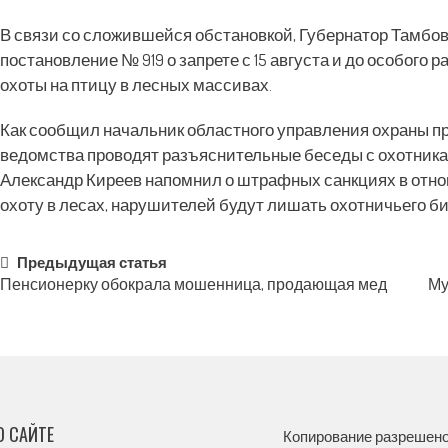
В связи со сложившейся обстановкой, Губернатор Тамбов
постановление № 919 о запрете с 15 августа и до особого
охоты на птицу в лесных массивах.
Как сообщил начальник областного управления охраны пр
ведомства проводят разъяснительные беседы с охотникам
Александр Киреев напомнил о штрафных санкциях в отно
охоту в лесах, нарушителей будут лишать охотничьего биле
Post
Предыдущая статья
Пенсионерку обокрала мошенница, продающая мед
Му
navigation
О САЙТЕ
Копирование разрешено,