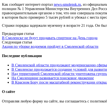
Как сообщает интернет-портал
news-smolensk.ru
, из официальн
полиции № 1 Управления Министерства Внутренних Дел Росси
правоохранительным органом о том, что они совершала покупк
в котором было примерно 5 тысяч рублей и убежал с места пре
Стражи порядка задержали мужчину в возрасте 21 года. Он был
Post
Предыдущая статья
В Смоленске не будут продавать спиртное на День города
navigation
Следующая статья
Акция по уборке водоемов пройдет в Смоленской области
Последние публикации
В Смоленской области продолжают модернизацию сферы 
В Смоленске продолжается создание условий для развити
Над территорией Смоленской области уничтожена групп
На Смоленщине развивается поисковое движение
В Красном Бору после масштабной реконструкции открыл
О сайте
Отправляя любую форму на сайте, вы соглашаетесь с политико