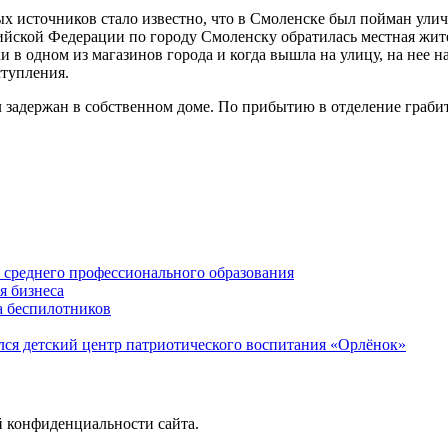
ых источников стало известно, что в Смоленске был пойман улич
йской Федерации по городу Смоленску обратилась местная жит
и в одном из магазинов города и когда вышла на улицу, на нее
ступления.
 задержан в собственном доме. По прибытию в отделение грабит
среднего профессионального образования
я бизнеса
а беспилотников
ся детский центр патриотического воспитания «Орлёнок»
й конфиденциальности сайта.