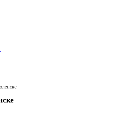
7
оленске
нске