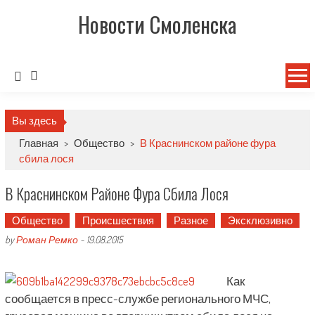
Новости Смоленска
Вы здесь
Главная
>
Общество
>
В Краснинском районе фура
сбила лося
В Краснинском Районе Фура Сбила Лося
Общество
Происшествия
Разное
Эксклюзивно
by
Роман Ремко
-
19.08.2015
Как
сообщается в пресс-службе регионального МЧС,