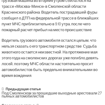
грузовая машина во вторник утром сбила лося на
трассе «Москва-Минск» в Смоленской области
Краснинского района. Водитель пострадавшей фуры
сообщил о ДТП на федеральной трассе в ближайших
пункт МЧС приблизительно в 9:10 утра, после чего
пожарный расчет прибыл на место происшествие.
Водитель грузового автомобиля остался целым, что
нельзя сказать о его транспортном средстве. Судьба
животного остается неизвестной. На протяжение мая
этого года на смоленских дорогах уже погибло девять
лосей, поэтому МЧС области настоятельно просит
автомобилистов быть предельно внимательными во
время вождения.
Post
Предыдущая статья
Под Смоленском за прошедшие выходные арестовали 27
navigation
пьяных автомобилистов