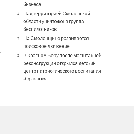
бизнеса
Над территорией Смоленской
области уничтожена группа
беспилотников
На Смоленщине развивается
поисковое движение
В Красном Бору после масштабной
я
в
реконструкции открылся детский
центр патриотического воспитания
«Орлёнок»