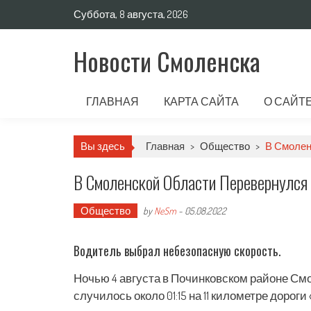
Суббота, 8 августа, 2026
Новости Смоленска
ГЛАВНАЯ
КАРТА САЙТА
О САЙТ
Вы здесь
Главная
>
Общество
>
В Смолен
В Смоленской Области Перевернулся 
Общество
by
NeSm
-
05.08.2022
Водитель выбрал небезопасную скорость.
Ночью 4 августа в Починковском районе См
случилось около 01:15 на 11 километре доро