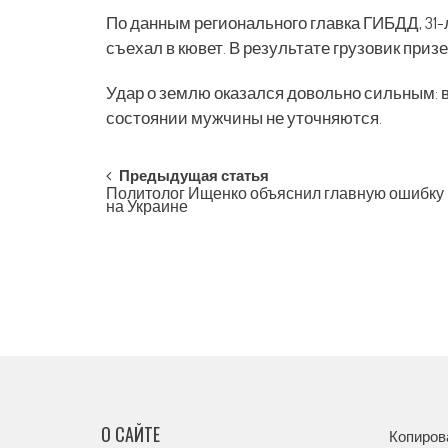
По данным регионального главка ГИБДД, 31-
съехал в кювет. В результате грузовик при
Удар о землю оказался довольно сильным: 
состоянии мужчины не уточняются.
Post
Предыдущая статья
Политолог Ищенко объяснил главную ошибку
на Украине
navigation
О САЙТЕ
Копиров