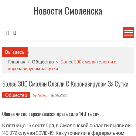
Новости Смоленска
Вы здесь
Главная
>
Общество
>
Более 300 смолян слегли с
коронавирусом за сутки
Более 300 Смолян Слегли С Коронавирусом За Сутки
Общество
by
NeSm
-
16.09.2022
Общее число заразившихся превысило 140 тысяч.
К пятнице, 16 сентября, в Смоленской области выявили
140 072 случая COVID-19. Как уточнили в федеральном