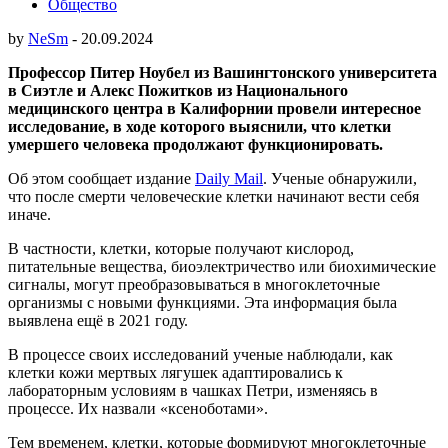
Общество
by
NeSm
-
20.09.2024
Профессор Питер Ноубел из Вашингтонского университета
в Сиэтле и Алекс Пожитков из Национального
медицинского центра в Калифорнии провели интересное
исследование, в ходе которого выяснили, что клетки
умершего человека продолжают функционировать.
Об этом сообщает издание
Daily Mail
. Ученые обнаружили,
что после смерти человеческие клетки начинают вести себя
иначе.
В частности, клетки, которые получают кислород,
питательные вещества, биоэлектричество или биохимические
сигналы, могут преобразовываться в многоклеточные
организмы с новыми функциями. Эта информация была
выявлена ещё в 2021 году.
В процессе своих исследований ученые наблюдали, как
клетки кожи мертвых лягушек адаптировались к
лабораторным условиям в чашках Петри, изменяясь в
процессе. Их назвали «ксеноботами».
Тем временем, клетки, которые формируют многоклеточные