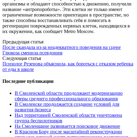
организмы и обладают способностью к движению, получили
название «антропороботы». Эти клетки не только имеют
ограниченные возможности ориентации в пространстве, но
также способны восстанавливать себя и помогать в
регенерации поврежденных нервных клеток, находящихся в
их окружении, как сообщает Metro Moscow.
Post
Предыдущая статья
После скандала из-за неадекватного поведения на сцене
navigation
Глюкоза сменила псевдоним
Следующая статья
Психолог Резенова объяснила, как бороться с отказом ребенка
от еды в школе
Последние публикации
В Смоленской области продолжают модернизацию
сферы среднего профессионального образования
В Смоленске продолжается создание условий для
развития бизнеса
Над территорией Смоленской области уничтожена
группа беспилотников
На Смоленщине развивается поисковое движение
В Красном Бору после масштабной реконструкции