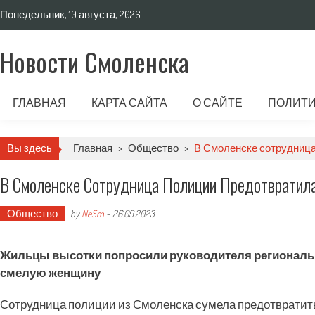
Понедельник, 10 августа, 2026
Новости Смоленска
ГЛАВНАЯ
КАРТА САЙТА
О САЙТЕ
ПОЛИТИ
Вы здесь
Главная
>
Общество
>
В Смоленске сотрудница
В Смоленске Сотрудница Полиции Предотвратил
Общество
by
NeSm
-
26.09.2023
Жильцы высотки попросили руководителя региональ
смелую женщину
Сотрудница полиции из Смоленска сумела предотвратить