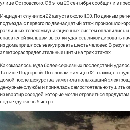
улице Островского. Об этом 26 сентября сообщили в пр
Инцидент случился 22 августа около 11:00. По данным рег
подъезда, с первого по двенадцатый этаж, произошло коро
различных телекоммуникационных систем оплавились и 
спасателей жильцам высотки удалось ликвидировать на
из дома пришлось эвакуировать шесть человек. В резуль
электрораспределительные щиты на трех этажах.
Как оказалось, куда более серьезных последствий удало
Татьяне Подгорной. По словам жильцов 12-этажки, сотр
домой после дежурства, заметила полыхавший электрощи
дежурные службы и принялась самостоятельно тушить ог
из квартир соседей, которые могли отравиться продукта
подъезду очень быстро.