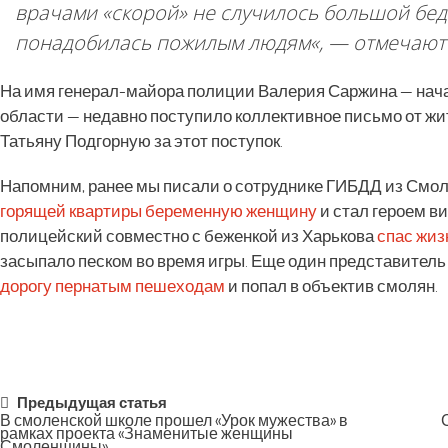
врачами «скорой» не случилось большой бе
понадобилась пожилым людям
«, — отмечают
На имя генерал-майора полиции Валерия Саржина — нач
области — недавно поступило коллективное письмо от ж
Татьяну Подгорную за этот поступок.
Напомним, ранее мы писали о сотруднике ГИБДД из Смол
горящей квартиры беременную женщину
и стал героем в
полицейский совместно с беженкой из Харькова
спас жиз
засыпало песком во время игры. Еще один представител
дорогу пернатым пешеходам
и попал в объектив смолян.
Post
Предыдущая статья
В смоленской школе прошел «Урок мужества» в
рамках проекта «Знаменитые женщины
Смоленщины»