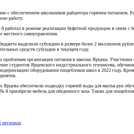
ю с обеспечением школьников райцентра горячим питанием. Ра
вою работу.
 8 работал в режиме реализации буфетной продукции в связи с б
е местного самоуправления.
бюджета выделили субсидию в размере более 2 миллионов рублей
тельных средств субсидии в текущем году.
 по проблемам организации питания в школах Ярцева. Участник
ение студентов Ярцевского индустриального техникума, обучаю
одернизацию оборудования пищеблоков школ в 2022 году. Кр
приятия.
х Ярцева обеспечили подводку горячей воды для мытья рук об
№ 8 приобрели мебель для обеденного зала. Также для пищебло
1 регионах