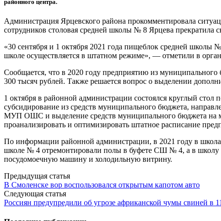
районного центра.
Администрация Ярцевского района прокомментировала ситуаци
сотрудников столовая средней школы № 8 Ярцева прекратила с
«30 сентября и 1 октября 2021 года пищеблок средней школы №
школе осуществляется в штатном режиме», — отметили в орган
Сообщается, что в 2020 году предприятию из муниципального 
300 тысяч рублей. Также решается вопрос о выделении дополни
1 октября в районной администрации состоялся круглый стол
субсидирование из средств муниципального бюджета, направл
МУП ОШС и выделение средств муниципального бюджета на м
проанализировать и оптимизировать штатное расписание пред
По информации районной администрации, в 2021 году в школа
школе № 4 отремонтировали полы в буфете СШ № 4, а в школу 
посудомоечную машину и холодильную витрину.
Post
Предыдущая статья
В Смоленске вор воспользовался открытым капотом авто
navigation
Следующая статья
Россиян предупредили об угрозе африканской чумы свиней в 1