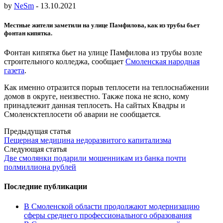
by
NeSm
-
13.10.2021
Местные жители заметили на улице Памфилова, как из трубы бьет
фонтан кипятка.
Фонтан кипятка бьет на улице Памфилова из трубы возле
строительного колледжа, сообщает
Смоленская народная
газета
.
Как именно отразится порыв теплосети на теплоснабжении
домов в округе, неизвестно. Также пока не ясно, кому
принадлежит данная теплосеть. На сайтых Квадры и
Смоленсктеплосети об аварии не сообщается.
Post
Предыдущая статья
Пещерная медицина недоразвитого капитализма
navigation
Следующая статья
Две смолянки подарили мошенникам из банка почти
полмиллиона рублей
Последние публикации
В Смоленской области продолжают модернизацию
сферы среднего профессионального образования