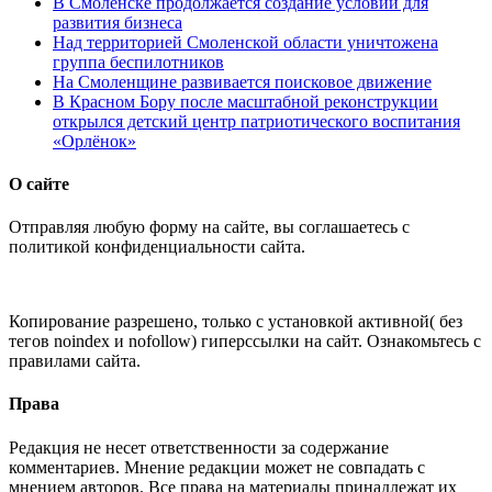
В Смоленске продолжается создание условий для
развития бизнеса
Над территорией Смоленской области уничтожена
группа беспилотников
На Смоленщине развивается поисковое движение
В Красном Бору после масштабной реконструкции
открылся детский центр патриотического воспитания
«Орлёнок»
О сайте
Отправляя любую форму на сайте, вы соглашаетесь с
политикой конфиденциальности сайта.
Копирование разрешено, только с установкой активной( без
тегов noindex и nofollow) гиперссылки на сайт. Ознакомьтесь с
правилами сайта.
Права
Редакция не несет ответственности за содержание
комментариев. Мнение редакции может не совпадать с
мнением авторов. Все права на материалы принадлежат их