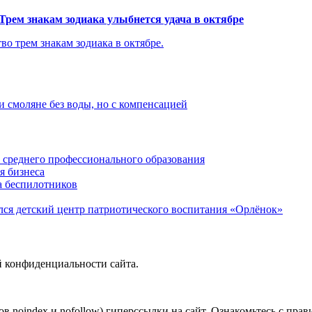
Трем знакам зодиака улыбнется удача в октябре
во трем знакам зодиака в октябре.
и смоляне без воды, но с компенсацией
среднего профессионального образования
я бизнеса
а беспилотников
ся детский центр патриотического воспитания «Орлёнок»
й конфиденциальности сайта.
в noindex и nofollow) гиперссылки на сайт. Ознакомьтесь с прав