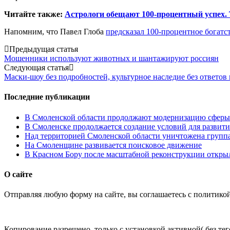
Читайте также:
Астрологи обещают 100-процентный успех. 
Напомним, что Павел Глоба
предсказал 100-процентное богатст
Post
Предыдущая статья
Мошенники используют животных и шантажируют россиян
navigation
Следующая статья
Маски-шоу без подробностей, культурное наследие без ответов 
Последние публикации
В Смоленской области продолжают модернизацию сферы 
В Смоленске продолжается создание условий для развити
Над территорией Смоленской области уничтожена групп
На Смоленщине развивается поисковое движение
В Красном Бору после масштабной реконструкции открыл
О сайте
Отправляя любую форму на сайте, вы соглашаетесь с политико
Копирование разрешено, только с установкой активной( без тего