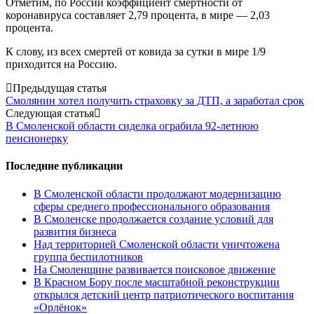
Отметим, по России коэффициент смертности от
коронавируса составляет 2,79 процента, в мире — 2,03
процента.
К слову, из всех смертей от ковида за сутки в мире 1/9
приходится на Россию.
Post
Предыдущая статья
Смолянин хотел получить страховку за ДТП, а заработал срок
navigation
Следующая статья
В Смоленской области сиделка ограбила 92-летнюю
пенсионерку
Последние публикации
В Смоленской области продолжают модернизацию
сферы среднего профессионального образования
В Смоленске продолжается создание условий для
развития бизнеса
Над территорией Смоленской области уничтожена
группа беспилотников
На Смоленщине развивается поисковое движение
В Красном Бору после масштабной реконструкции
открылся детский центр патриотического воспитания
«Орлёнок»