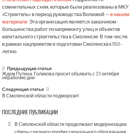
сомнительных схем, которые были реализованы в МКУ
«Строитель» в период руководства Волковой —
в нашем
материале
. Эта организация является заказчиком
большинства работ по капремонту улиц и объектов
капитального строительства в Смоленске. В том числе,
в рамках нацпроектов и подготовки Смоленска к 1150-
летию.
Post
Предыдущая статья
Ждем Путина. Голикова просит объявить с 23 октября
navigation
нерабочие дни
Следующая статья
В Смоленской области подморозит
ПОСЛЕДНИЕ ПУБЛИКАЦИИ
В Смоленской области продолжают модернизацию
сферы среднего профессионального образования