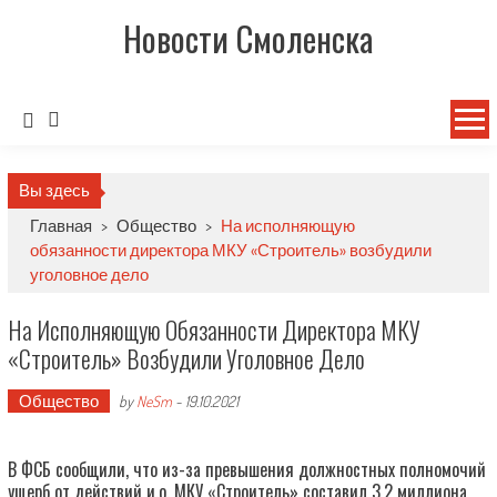
Новости Смоленска
Вы здесь
Главная
>
Общество
>
На исполняющую
обязанности директора МКУ «Строитель» возбудили
уголовное дело
На Исполняющую Обязанности Директора МКУ
«Строитель» Возбудили Уголовное Дело
Общество
by
NeSm
-
19.10.2021
В ФСБ сообщили, что из-за превышения должностных полномочий
ущерб от действий и.о. МКУ «Строитель» составил 3,2 миллиона