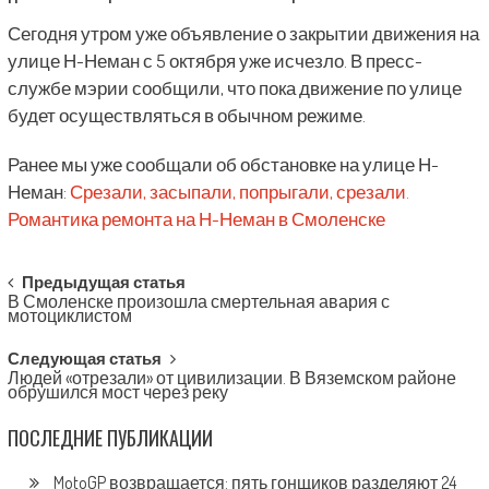
Сегодня утром уже объявление о закрытии движения на
улице Н-Неман с 5 октября уже исчезло. В пресс-
службе мэрии сообщили, что пока движение по улице
будет осуществляться в обычном режиме.
Ранее мы уже сообщали об обстановке на улице Н-
Неман:
Срезали, засыпали, попрыгали, срезали.
Романтика ремонта на Н-Неман в Смоленске
Post
Предыдущая статья
В Смоленске произошла смертельная авария с
navigation
мотоциклистом
Следующая статья
Людей «отрезали» от цивилизации. В Вяземском районе
обрушился мост через реку
ПОСЛЕДНИЕ ПУБЛИКАЦИИ
MotoGP возвращается: пять гонщиков разделяют 24