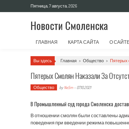
Пятница, 7 августа, 2026
Новости Смоленска
ГЛАВНАЯ
КАРТА САЙТА
О САЙТ
Вы здесь
Главная
>
Общество
>
Пятерых 
Пятерых Смолян Наказали За Отсутс
Общество
by
NeSm
-
07.10.2021
В Промышленный суд города Смоленска достави
В отношении смолян были составлены адм
поведения при введении режима повышенной