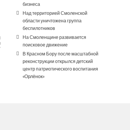
бизнеса
Над территорией Смоленской
области уничтожена группа
беспилотников
На Смоленщине развивается
и
поисковое движение
Б
В Красном Бору после масштабной
реконструкции открылся детский
центр патриотического воспитания
«Орлёнок»