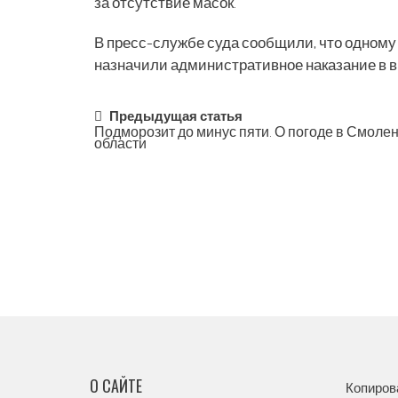
за отсутствие масок.
В пресс-службе суда сообщили, что одном
назначили административное наказание в 
Post
Предыдущая статья
Подморозит до минус пяти. О погоде в Смоле
области
navigation
О САЙТЕ
Копиров