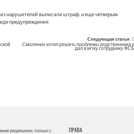
у из нарушителей выписали штраф, а еще четверым
виде предупреждения.
Следующая статья
нской
Смолянин хотел решить проблемы родственника 
дал взятку сотруднику ФС
ПРАВА
ание разрешено, только с