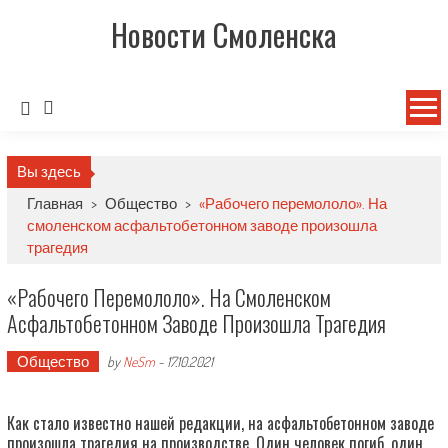
Новости Смоленска
Вы здесь
Главная
>
Общество
>
«Рабочего перемололо». На
смоленском асфальтобетонном заводе произошла
трагедия
«Рабочего Перемололо». На Смоленском
Асфальтобетонном Заводе Произошла Трагедия
Общество
by
NeSm
-
17.10.2021
Как стало известно нашей редакции, на асфальтобетонном заводе
произошла трагедия на производстве. Один человек погиб, один