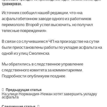
травмирован.
Источник сообщил нашей редакции, что «на
асфальтобетонном заводе одного из работников
перемололо. Второй успел выскочить, но получил
телесные повреждения».
В связи со случившимся ЧП на произодстве на сутки
были приостановлены работы по укладке асфальта на
одной из улиц Смоленска.
Мы обратились в следственное управление
следственного комитета за комментариями.
Подробности опубликуем позднее.
Post
Предыдущая статья
На улице Нормандия-Неман хотят завершить укладку
navigation
асфальта
Следующая статья