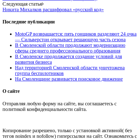
navigation
Следующая статья
Никита Михалков расшифровал «русский код»
Последние публикации
MotoGP возвращается: пять гонщиков разделяют 24 очка
— Сильверстон открывает решающую часть сезона
В Смоленской области продолжают модернизацию
сферы среднего профессионального образования
В Смоленске продолжается создание условий для
развития бизнеса
Над территорией Смоленской области уничтожена
группа беспилотников
На Смоленщине развивается поисковое движение
О сайте
Отправляя любую форму на сайте, вы соглашаетесь с
политикой конфиденциальности сайта.
Копирование разрешено, только с установкой активной( без
тегов noindex и nofollow) гиперссылки на сайт. Ознакомьтесь с