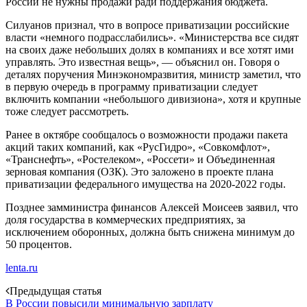
России не нужны продажи ради поддержания бюджета.
Силуанов признал, что в вопросе приватизации российские
власти «немного подрасслабились». «Министерства все сидят
на своих даже небольших долях в компаниях и все хотят ими
управлять. Это известная вещь», — объяснил он. Говоря о
деталях поручения Минэкономразвития, министр заметил, что
в первую очередь в программу приватизации следует
включить компании «небольшого дивизиона», хотя и крупные
тоже следует рассмотреть.
Ранее в октябре сообщалось о возможности продажи пакета
акций таких компаний, как «РусГидро», «Совкомфлот»,
«Транснефть», «Ростелеком», «Россети» и Объединенная
зерновая компания (ОЗК). Это заложено в проекте плана
приватизации федерального имущества на 2020-2022 годы.
Позднее замминистра финансов Алексей Моисеев заявил, что
доля государства в коммерческих предприятиях, за
исключением оборонных, должна быть снижена минимум до
50 процентов.
lenta.ru
Post
Предыдущая статья
В России повысили минимальную зарплату