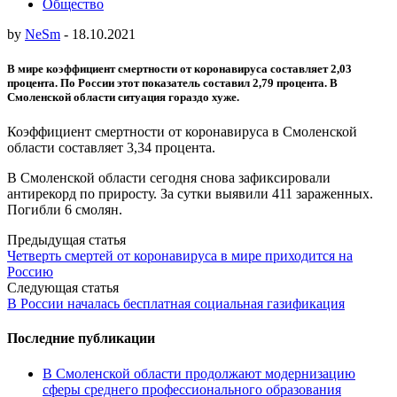
Общество
by
NeSm
-
18.10.2021
В мире коэффициент смертности от коронавируса составляет 2,03
процента. По России этот показатель составил 2,79 процента. В
Смоленской области ситуация гораздо хуже.
Коэффициент смертности от коронавируса в Смоленской
области составляет 3,34 процента.
В Смоленской области сегодня снова зафиксировали
антирекорд по приросту. За сутки выявили 411 зараженных.
Погибли 6 смолян.
Post
Предыдущая статья
Четверть смертей от коронавируса в мире приходится на
navigation
Россию
Следующая статья
В России началась бесплатная социальная газификация
Последние публикации
В Смоленской области продолжают модернизацию
сферы среднего профессионального образования