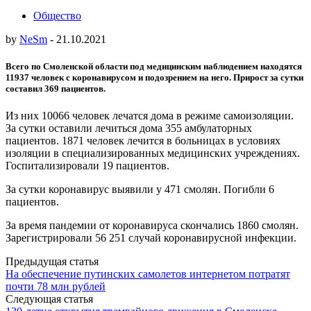
Общество
by
NeSm
-
21.10.2021
Всего по Смоленской области под медицинским наблюдением находятся
11937 человек с коронавирусом и подозрением на него. Прирост за сутки
составил 369 пациентов.
Из них 10066 человек лечатся дома в режиме самоизоляции.
За сутки оставили лечиться дома 355 амбулаторных
пациентов. 1871 человек лечится в больницах в условиях
изоляции в специализированных медицинских учреждениях.
Госпитализировали 19 пациентов.
За сутки коронавирус выявили у 471 смолян. Погибли 6
пациентов.
За время пандемии от коронавируса скончались 1860 смолян.
Зарегистрировали 56 251 случай коронавирусной инфекции.
Post
Предыдущая статья
На обеспечение путинских самолетов интернетом потратят
navigation
почти 78 млн рублей
Следующая статья