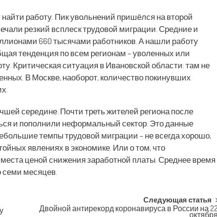
т найти работу. Пик увольнений пришёлся на второй
тмечали резкий всплеск трудовой миграции. Средние и
иллионами 660 тысячами работников. А нашли работу
бщая тенденция по всем регионам – уволенных или
у. Критическая ситуация в Ивановской области: там не
енных. В Москве, наоборот, количество покинувших
х.
чшей середине. Почти треть жителей региона после
ься и пополнили неформальный сектор. Это данные
небольшие темпы трудовой миграции – не всегда хорошо,
тойных явлениях в экономике. Или о том, что
 места ценой снижения заработной платы. Среднее время
о семи месяцев.
Следующая статья
Двойной антирекорд коронавируса в России на 2
у
октябр