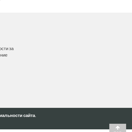
ости за
ение
альности сайта.