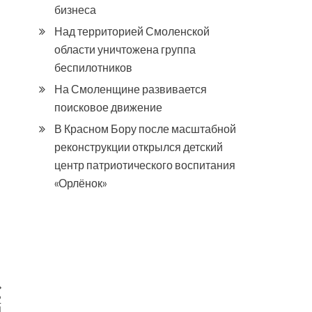
бизнеса
Над территорией Смоленской
области уничтожена группа
беспилотников
На Смоленщине развивается
поисковое движение
В Красном Бору после масштабной
реконструкции открылся детский
центр патриотического воспитания
«Орлёнок»
2
я