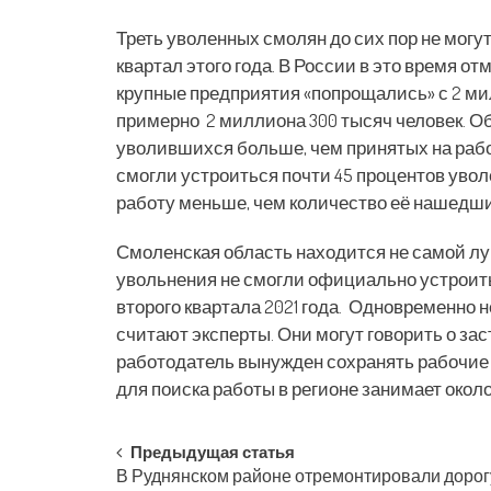
Треть уволенных смолян до сих пор не могу
квартал этого года. В России в это время о
крупные предприятия «попрощались» с 2 м
примерно 2 миллиона 300 тысяч человек. О
уволившихся больше, чем принятых на работ
смогли устроиться почти 45 процентов увол
работу меньше, чем количество её нашедши
Смоленская область находится не самой лу
увольнения не смогли официально устроит
второго квартала 2021 года. Одновременно 
считают эксперты. Они могут говорить о зас
работодатель вынужден сохранять рабочие
для поиска работы в регионе занимает окол
Post
Предыдущая статья
В Руднянском районе отремонтировали дорог