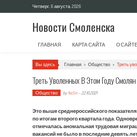
Четверг, 6 августа, 2026
Новости Смоленска
ГЛАВНАЯ
КАРТА САЙТА
О САЙТ
Вы здесь
Главная
>
Общество
>
Треть уво
Треть Уволенных В Этом Году Смолян
Общество
by
NeSm
-
22.10.2021
Это выше среднероссийского показателя.
по итогам второго квартала года. Однов
отмечалась аномальная трудовая миграц
вакансий не было в последние девять лет