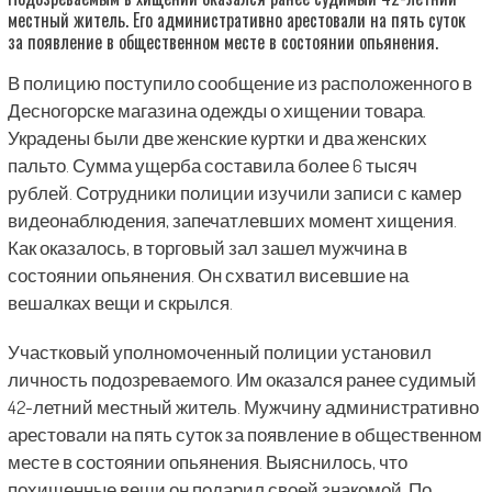
местный житель. Его административно арестовали на пять суток
за появление в общественном месте в состоянии опьянения.
В полицию поступило сообщение из расположенного в
Десногорске магазина одежды о хищении товара.
Украдены были две женские куртки и два женских
пальто. Сумма ущерба составила более 6 тысяч
рублей. Сотрудники полиции изучили записи с камер
видеонаблюдения, запечатлевших момент хищения.
Как оказалось, в торговый зал зашел мужчина в
состоянии опьянения. Он схватил висевшие на
вешалках вещи и скрылся.
Участковый уполномоченный полиции установил
личность подозреваемого. Им оказался ранее судимый
42-летний местный житель. Мужчину административно
арестовали на пять суток за появление в общественном
месте в состоянии опьянения. Выяснилось, что
похищенные вещи он подарил своей знакомой. По