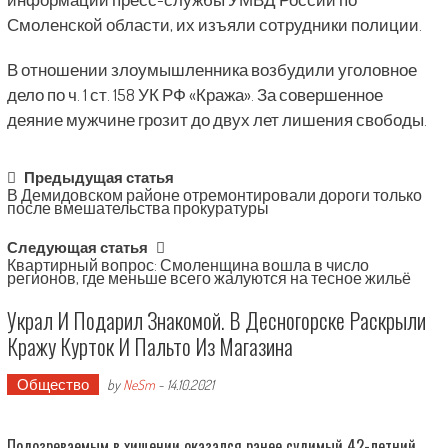
Смоленской области, их изъяли сотрудники полиции.
В отношении злоумышленника возбудили уголовное
дело по ч. 1 ст. 158 УК РФ «Кража». За совершенное
деяние мужчине грозит до двух лет лишения свободы.
Post
Предыдущая статья
В Демидовском районе отремонтировали дороги только
navigation
после вмешательства прокуратуры
Следующая статья
Квартирный вопрос: Смоленщина вошла в число
регионов, где меньше всего жалуются на тесное жильё
Украл И Подарил Знакомой. В Десногорске Раскрыли
Кражу Курток И Пальто Из Магазина
Общество
by
NeSm
-
14.10.2021
Подозреваемым в хищении оказался ранее судимый 42-летний