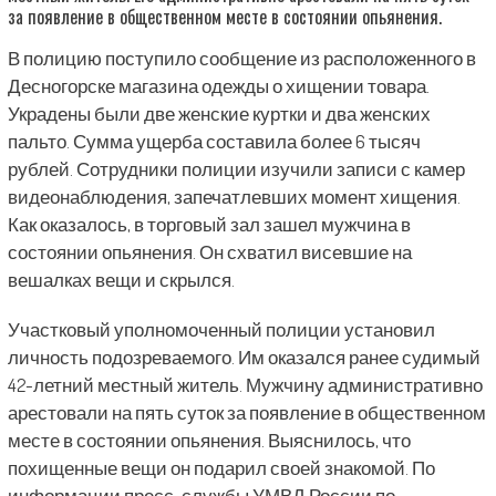
за появление в общественном месте в состоянии опьянения.
В полицию поступило сообщение из расположенного в
Десногорске магазина одежды о хищении товара.
Украдены были две женские куртки и два женских
пальто. Сумма ущерба составила более 6 тысяч
рублей. Сотрудники полиции изучили записи с камер
видеонаблюдения, запечатлевших момент хищения.
Как оказалось, в торговый зал зашел мужчина в
состоянии опьянения. Он схватил висевшие на
вешалках вещи и скрылся.
Участковый уполномоченный полиции установил
личность подозреваемого. Им оказался ранее судимый
42-летний местный житель. Мужчину административно
арестовали на пять суток за появление в общественном
месте в состоянии опьянения. Выяснилось, что
похищенные вещи он подарил своей знакомой. По
информации пресс-службы УМВД России по