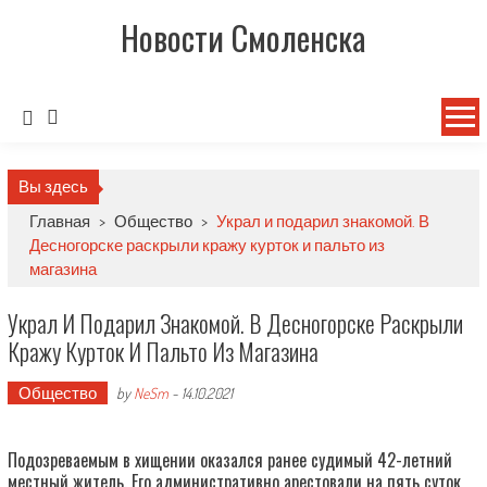
Новости Смоленска
Вы здесь
Главная
>
Общество
>
Украл и подарил знакомой. В
Десногорске раскрыли кражу курток и пальто из
магазина
Украл И Подарил Знакомой. В Десногорске Раскрыли
Кражу Курток И Пальто Из Магазина
Общество
by
NeSm
-
14.10.2021
Подозреваемым в хищении оказался ранее судимый 42-летний
местный житель. Его административно арестовали на пять суток