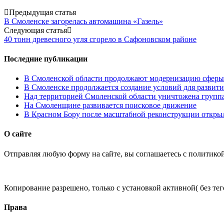
Post
Предыдущая статья
В Смоленске загорелась автомашина «Газель»
navigation
Следующая статья
40 тонн древесного угля сгорело в Сафоновском районе
Последние публикации
В Смоленской области продолжают модернизацию сферы 
В Смоленске продолжается создание условий для развити
Над территорией Смоленской области уничтожена групп
На Смоленщине развивается поисковое движение
В Красном Бору после масштабной реконструкции открыл
О сайте
Отправляя любую форму на сайте, вы соглашаетесь с политико
Копирование разрешено, только с установкой активной( без тего
Права