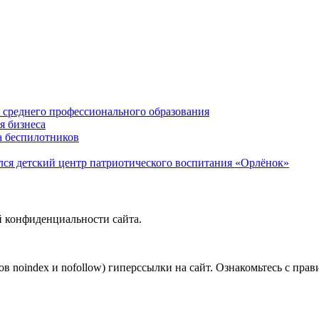
среднего профессионального образования
я бизнеса
а беспилотников
ся детский центр патриотического воспитания «Орлёнок»
й конфиденциальности сайта.
в noindex и nofollow) гиперссылки на сайт. Ознакомьтесь с прав