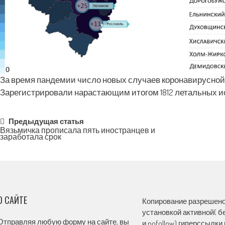
За время пандемии число новых случаев коронавирусной 
Зарегистрировали нарастающим итогом 1812 летальных и
Post
Предыдущая статья
Вязьмичка прописала пять иностранцев и
заработала срок
navigation
О САЙТЕ
Копирование разрешено,
установкой активной( бе
Отправляя любую форму на сайте, вы
и nofollow) гиперссылки 