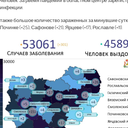
человек. За рвемя пандемии в областном центре зарегист
инфекции.
также большое количество зараженных за минувшие сутки 
Починке (+25), Сафонове (+21), Ярцеве (+17), Рославле (+11).