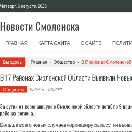
Четверг, 6 августа, 2026
Новости Смоленска
ГЛАВНАЯ
КАРТА САЙТА
О САЙТЕ
ПОЛИТИ
Вы здесь
Главная
>
Общество
>
В 17 районах Смоленской
В 17 Районах Смоленской Области Выявили Новы
Общество
by
NeSm
-
13.10.2021
За сутки от коронавируса в Смоленской области погибло 9 пац
районах региона.
Больше всего новых случаев коронавируса за сутки выяви