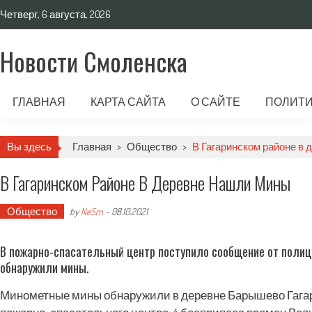
Четверг, 6 августа, 2026
Новости Смоленска
ГЛАВНАЯ
КАРТА САЙТА
О САЙТЕ
ПОЛИТИ
Вы здесь
Главная
>
Общество
>
В Гагаринском районе в
В Гагаринском Районе В Деревне Нашли Мины
Общество
by
NeSm
-
08.10.2021
В пожарно-спасательный центр поступило сообщение от полицей
обнаружили мины.
Минометные мины обнаружили в деревне Барышево Гагар