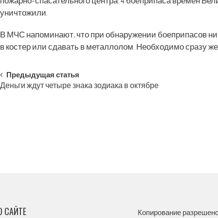
пожарно-спасательного центра. 4 боеприпаса времен Ве
уничтожили.
В МЧС напоминают, что при обнаружении боеприпасов ни в
в костер или сдавать в металлолом. Необходимо сразу ж
Post
Предыдущая статья
Деньги ждут четыре знака зодиака в октябре
navigation
О САЙТЕ
Копирование разрешено,