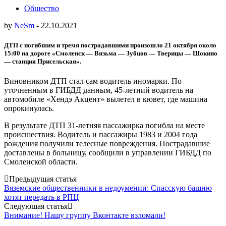
Общество
by
NeSm
-
22.10.2021
ДТП с погибшим и тремя пострадавшими произошло 21 октября около
15:00 на дороге «Смоленск — Вязьма — Зубцов — Тверицы — Шокино
— станция Присельская».
Виновником ДТП стал сам водитель иномарки. По
уточненным в ГИБДД данным, 45-летний водитель на
автомобиле «Хендэ Акцент» вылетел в кювет, где машина
опрокинулась.
В результате ДТП 31-летняя пассажирка погибла на месте
происшествия. Водитель и пассажиры 1983 и 2004 года
рождения получили телесные повреждения. Пострадавшие
доставлены в больницу, сообщили в управлении ГИБДД по
Смоленской области.
Post
Предыдущая статья
Вяземские общественники в недоумении: Спасскую башню
navigation
хотят передать в РПЦ
Следующая статья
Внимание! Нашу группу Вконтакте взломали!