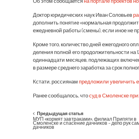
Об этом сообщается
на портале проектов н
Доктор юридических наук Иван Соловьев
ра
дополнить понятие «нормальная продолжите
ежедневной работы (смены), если иное не пр
Кроме того, количество дней ежегодного оп
деления полной его продолжительности на 1
одиннадцати месяцев, подлежащих включен
в размере среднего заработка за срок полног
Кстати, россиянам
предложили увеличить е
Ранее сообщалось, что
суд в Смоленске при
Post
Предыдущая статья
МУП «кормят завтраками», филиал Припяти в
Смоленске и спасение дачников – дело рук са
navigation
дачников