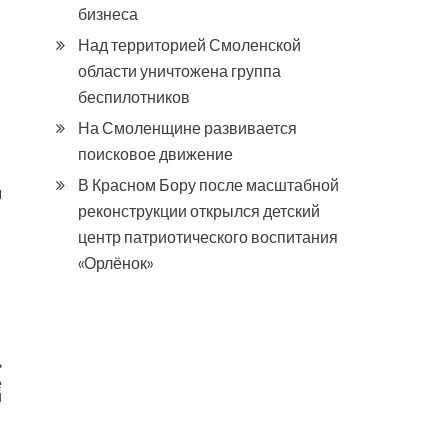
бизнеса
Над территорией Смоленской
области уничтожена группа
беспилотников
На Смоленщине развивается
поисковое движение
В Красном Бору после масштабной
я
реконструкции открылся детский
центр патриотического воспитания
«Орлёнок»
е
й