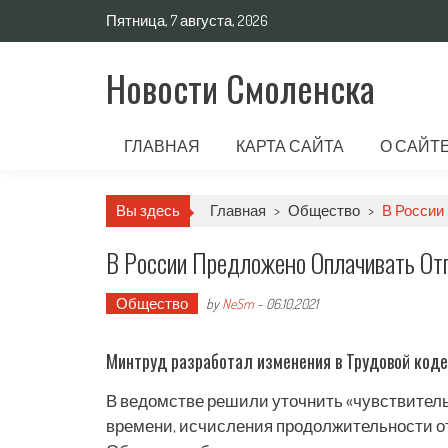
Пятница, 7 августа, 2026
Новости Смоленска
ГЛАВНАЯ
КАРТА САЙТА
О САЙТ
Вы здесь
Главная
>
Общество
>
В России
В России Предложено Оплачивать От
Общество
by
NeSm
-
06.10.2021
Минтруд разработал изменения в Трудовой коде
В ведомстве решили уточнить «чувствител
времени, исчисления продолжительности от