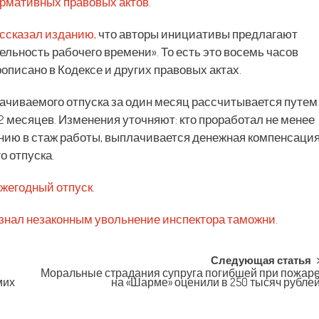
ормативных правовых актов.
ссказал изданию,
что авторы инициативы предлагают
льность рабочего времени». То есть это восемь часов
описано в Кодексе и других правовых актах.
лачиваемого отпуска за один месяц рассчитывается путем
2 месяцев. Изменения уточняют: кто проработал не менее
ию в стаж работы, выплачивается денежная компенсаци
о отпуска.
жегодный отпуск.
знал незаконным увольнение инспектора таможни.
Следующая статья
Моральные страдания супруга погибшей при пожар
мих
на «Шарме» оценили в 250 тысяч рубле