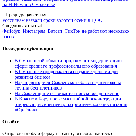
на Н-Неман в Смоленске
Post
Предыдущая статья
Россиянам назвали сроки золотой осени в ЦФО
navigation
Следующая статья
Фейсбук, Инстаграм, Ватсап, ТикТок не работают несколько
часов
Последние публикации
В Смоленской области продолжают модернизацию
сферы среднего профессионального образования
В Смоленске продолжается создание условий для
развития бизнеса
Над территорией Смоленской области уничтожена
группа беспилотников
На Смоленщине развивается поисковое движение
В Красном Бору после масштабной реконструкции
открылся детский центр патриотического воспитания
«Орлёнок»
О сайте
Отправляя любую форму на сайте, вы соглашаетесь с