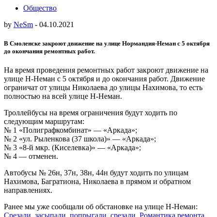
Общество
by
NeSm
-
04.10.2021
В Смоленске закроют движение на улице Нормандия-Неман с 5 октября
до окончания ремонтных работ.
На время проведения ремонтных работ закроют движение на
улице Н-Неман с 5 октября и до окончания работ. Движение
ограничат от улицы Николаева до улицы Нахимова, то есть
полностью на всей улице Н-Неман.
Троллейбусы на время ограничения будут ходить по
следующим маршрутам:
№ 1 «Полиграфкомбинат» — «Аркада»;
№ 2 «ул. Рыленкова (37 школа)» — «Аркада»;
№ 3 «8-й мкр. (Киселевка)» — «Аркада»;
№ 4 — отменен.
Автобусы № 26н, 37н, 38н, 44н будут ходить по улицам
Нахимова, Багратиона, Николаева в прямом и обратном
направлениях.
Ранее мы уже сообщали об обстановке на улице Н-Неман:
Срезали, засыпали, попрыгали, срезали. Романтика ремонта