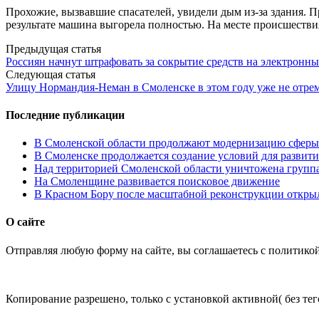
Прохожие, вызвавшие спасателей, увидели дым из-за здания. 
результате машина выгорела полностью. На месте происшеств
Post
Предыдущая статья
Россиян начнут штрафовать за сокрытие средств на электронн
navigation
Следующая статья
Улицу Нормандия-Неман в Смоленске в этом году уже не отре
Последние публикации
В Смоленской области продолжают модернизацию сферы 
В Смоленске продолжается создание условий для развити
Над территорией Смоленской области уничтожена групп
На Смоленщине развивается поисковое движение
В Красном Бору после масштабной реконструкции открыл
О сайте
Отправляя любую форму на сайте, вы соглашаетесь с политико
Копирование разрешено, только с установкой активной( без тего