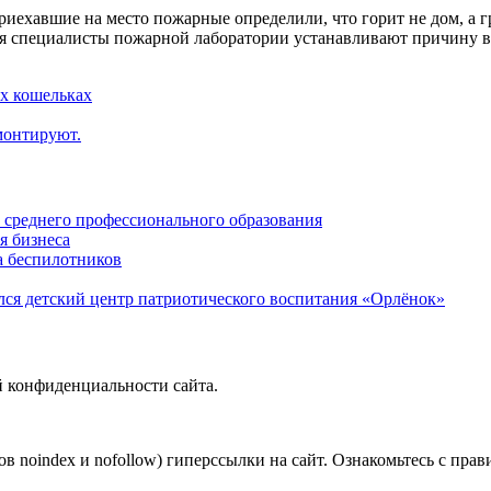
Приехавшие на место пожарные определили, что горит не дом, а
ия специалисты пожарной лаборатории устанавливают причину в
ых кошельках
монтируют.
среднего профессионального образования
я бизнеса
а беспилотников
ся детский центр патриотического воспитания «Орлёнок»
й конфиденциальности сайта.
в noindex и nofollow) гиперссылки на сайт. Ознакомьтесь с прав