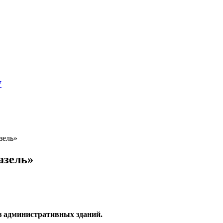
7
зель»
азель»
з административных зданий.