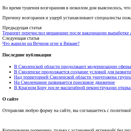
Во время тушения возгоранияя в нежилом дом выяснилось, что 
Причину возгорания и ущерб устанавливают специалисты пож
Post
Предыдущая статья
Терапевт перечислил мешающие после вакцинации выработке 
navigation
Следующая статья
Что жарили на Вечном огне в Вязьме?
Последние публикации
В Смоленской области продолжают модернизацию сферы 
В Смоленске продолжается создание условий для развити
Над территорией Смоленской области уничтожена групп
На Смоленщине развивается поисковое движение
В Красном Бору после масштабной реконструкции открыл
О сайте
Отправляя любую форму на сайте, вы соглашаетесь с политико
Копирование разрешено, только с установкой активной( без тего