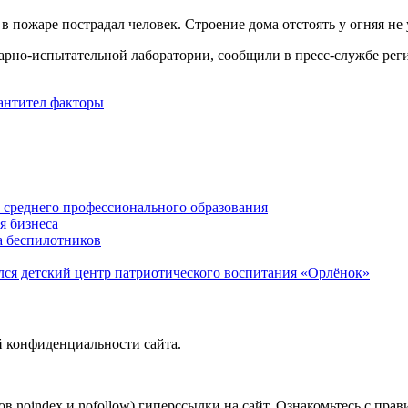
в пожаре пострадал человек. Строение дома отстоять у огняя не
арно-испытательной лаборатории, сообщили в пресс-службе ре
антител факторы
среднего профессионального образования
я бизнеса
а беспилотников
ся детский центр патриотического воспитания «Орлёнок»
й конфиденциальности сайта.
в noindex и nofollow) гиперссылки на сайт. Ознакомьтесь с прав