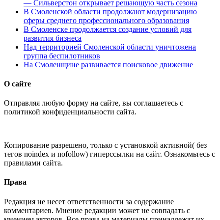
— Сильверстон открывает решающую часть сезона
В Смоленской области продолжают модернизацию
сферы среднего профессионального образования
В Смоленске продолжается создание условий для
развития бизнеса
Над территорией Смоленской области уничтожена
группа беспилотников
На Смоленщине развивается поисковое движение
О сайте
Отправляя любую форму на сайте, вы соглашаетесь с
политикой конфиденциальности сайта.
Копирование разрешено, только с установкой активной( без
тегов noindex и nofollow) гиперссылки на сайт. Ознакомьтесь с
правилами сайта.
Права
Редакция не несет ответственности за содержание
комментариев. Мнение редакции может не совпадать с
мнением авторов. Все права на материалы принадлежат их