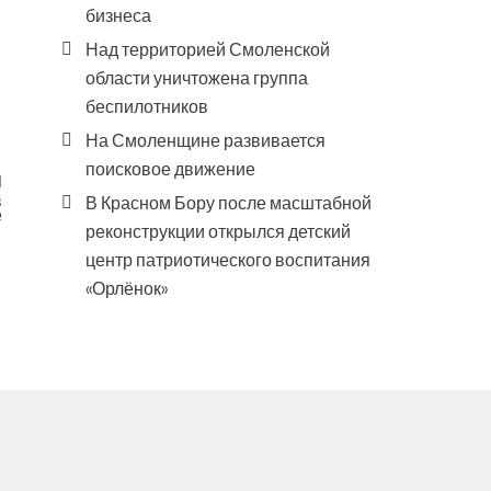
бизнеса
Над территорией Смоленской
области уничтожена группа
беспилотников
На Смоленщине развивается
поисковое движение
в
В Красном Бору после масштабной
е
реконструкции открылся детский
центр патриотического воспитания
«Орлёнок»