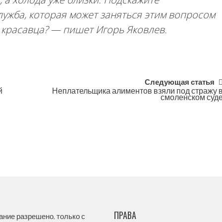
служба, которая может заняться этим вопросом
го красавца? — пишет Игорь Яковлев.
Следующая статья
й
Неплательщика алиментов взяли под стражу 
смоленском суд
ПРАВА
ание разрешено, только с