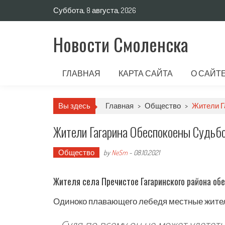
Суббота, 8 августа, 2026
Новости Смоленска
ГЛАВНАЯ
КАРТА САЙТА
О САЙТ
Вы здесь
Главная
>
Общество
>
Жители Г
Жители Гагарина Обеспокоены Судьб
Общество
by
NeSm
-
08.10.2021
Жителя села Пречистое Гагаринского района об
Одиноко плавающего лебедя местные жители
Судя по всему он не может улететь