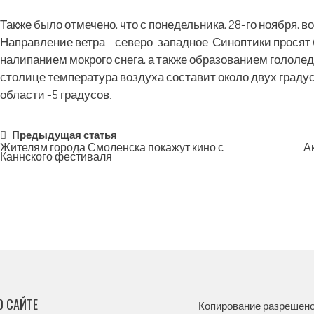
Также было отмечено, что с понедельника, 28-го ноября, в
Направление ветра – северо-западное. Синоптики просят 
налипанием мокрого снега, а также образованием гололе
столице температура воздуха составит около двух градус
области -5 градусов.
Post
Предыдущая статья
Жителям города Смоленска покажут кино с
А
Каннского фестиваля
navigation
О САЙТЕ
Копирование разрешено,