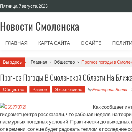
Пятница, 7 августа, 2026
Новости Смоленска
ГЛАВНАЯ
КАРТА САЙТА
О САЙТЕ
ПОЛИТИ
Вы здесь
Главная
>
Общество
>
Прогноз погоды в Смоле
Прогноз Погоды В Смоленской Области На Бли
Общество
Разное
Эксклюзивно
by
Екатерина Боева
-
Как сообщает ин
гидрометцентра рассказали, что рабочая неделя, на терр
пасмурных погодных условий. Практически до выходных не
от времени, солнце будет радовать теплом в последние о